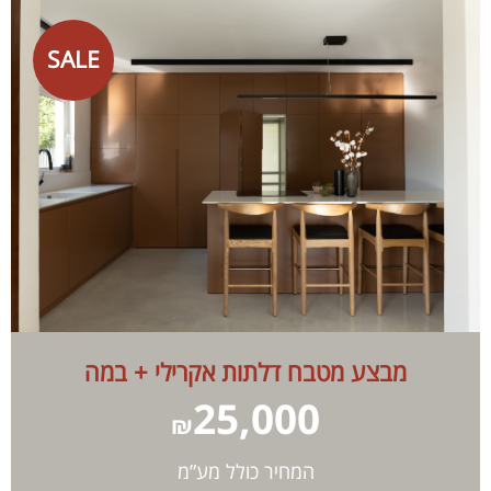
SALE
מבצע מטבח דלתות אקרילי + במה
25,000
₪
המחיר כולל מע”מ