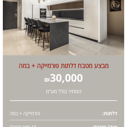
מבצע מטבח דלתות פורמייקה + במה
30,000
₪
המחיר כולל מע”מ
דלתות:
פורמייקה + במה
אורך מטבח:
15 מטר מטבח