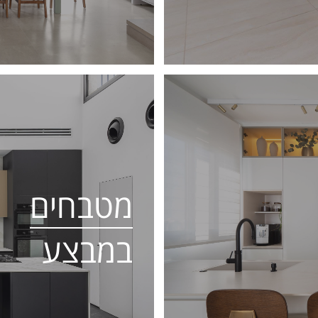
מטבחים
במבצע